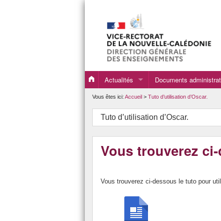
Actualités
Documents administrat
Ouvrir une session P
Vous êtes ici:
Accueil
>
Tuto d’utilisation d’Oscar.
Fermer une session P
Tuto d’utilisation d’Oscar.
Attestation GQS
Vous trouverez ci-
Matériels
Vous trouverez ci-dessous le tuto pour uti