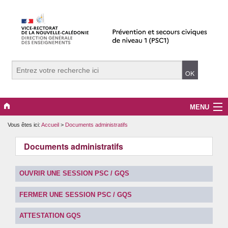
MENU
Vous êtes ici:
Accueil
>
Documents administratifs
Actualités
Documents administratifs
Documents administratifs
Textes officiels
OUVRIR UNE SESSION PSC / GQS
FERMER UNE SESSION PSC / GQS
Ressources pédagogiques
ATTESTATION GQS
Tuto d’utilisation d’Oscar.